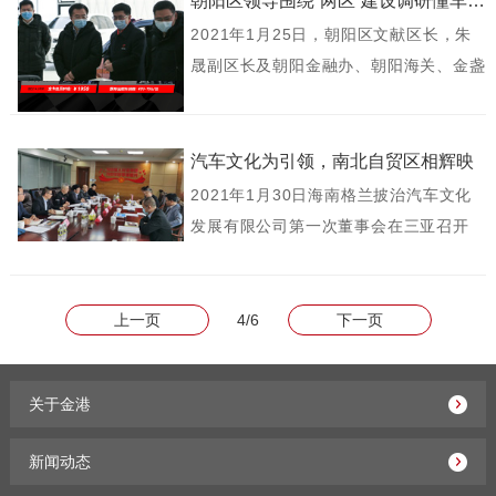
朝阳区领导围绕“两区”建设调研懂车帝金港汽车公园
2021年1月25日，朝阳区文献区长，朱
晟副区长及朝阳金融办、朝阳海关、金盏
国际合作服务区管委会、金盏乡等相关领
导围绕“两区”建设，来懂车帝金港汽车公
园调研。
汽车文化为引领，南北自贸区相辉映
2021年1月30日海南格兰披治汽车文化
发展有限公司第一次董事会在三亚召开
上一页
4/6
下一页
关于金港
新闻动态